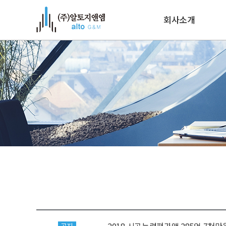
회사소개
인사말
연혁
인증/기술자보유현
조직도
오시는 길