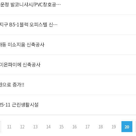
트 운정 발코니샤시/PVC창호공…
지구 B5-1블럭 오피스텔 신…
노하동 미소지움 신축공사
라미온파미에 신축공사
원으로 증가!!
25-11 근린생활시설
11
12
13
14
15
16
17
18
19
20