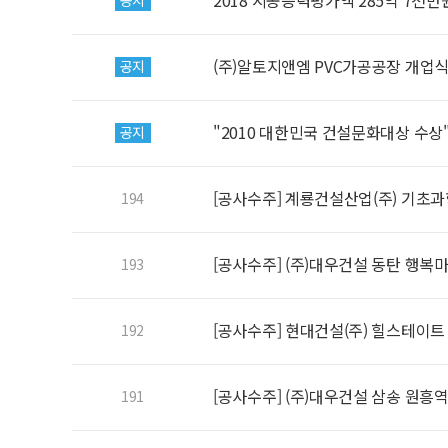
2018 시공능력평가액 285억 7천만
공지
(주)알토지앤엠 PVC가공공장 개업
공지
"2010 대한민국 건설문화대상 수상
공지
[공사수주] 계룡건설산업(주) 기초
194
[공사수주] (주)대우건설 동탄 행
193
[공사수주] 현대건설(주) 힐스테이트
192
[공사수주] (주)대우건설 삼송 원흥
191