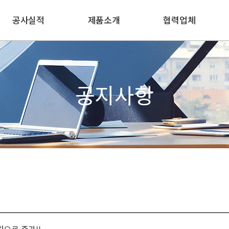
공사실적
제품소개
협력업체
수주공사실적
유리
협력업체 등록현황
주요현장사진
창호
생산공장 소개
황
공지사항