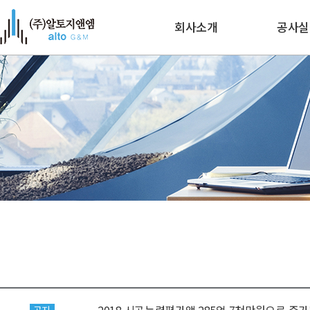
회사소개
공사실
인사말
수주공
연혁
주요현
인증/기술자보유현황
조직도
오시는 길