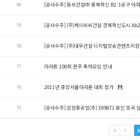
[공사수주] 동부건설㈜ 충북혁신 B1-1공구 아
80
[공사수주] (주)케이씨씨건설 경북혁신도시 Ab
79
[공사수주] (주)대우건설 디지털방송콘텐츠지
78
마라톤 100회 완주 축하모임 안내
77
2011년 중앙서울마라톤 대회 참가
76
[공사수주] 삼성중공업(주) 309871 용인 포
75
3