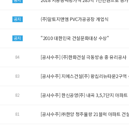
2018 시공능력평가액 285억 7천만원으로 증가!
공지
(주)알토지앤엠 PVC가공공장 개업식
공지
"2010 대한민국 건설문화대상 수상"
공지
[공사수주] (주)한화건설 극동방송 중 유리공사
84
[공사수주] 지에스건설(주) 왕십리뉴타운2구역
83
[공사수주] 한신공영(주) 내곡 3,5,7단지 아파
82
[공사수주] ㈜한양 청주율량 21블럭 아파트 건
81