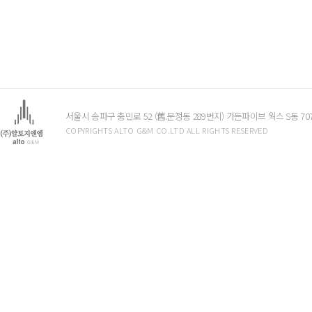
서울시 송파구 충민로 52 (舊.문정동 289번지) 가든파이브 웍스 S동 7
COPYRIGHTS ALTO G&M CO.LTD ALL RIGHTS RESERVED