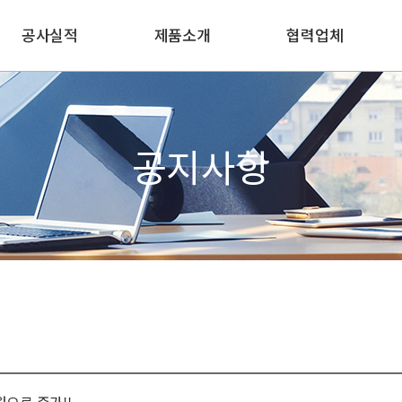
공사실적
제품소개
협력업체
수주공사실적
유리
협력업체 등록현황
주요현장사진
창호
생산공장 소개
황
공지사항