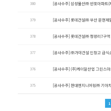
[공사수주] 삼성물산㈜ 반포아파트(제
380
[공사수주] 롯데건설㈜ 부산 문현
379
[공사수주] 롯데건설㈜ 청량리7구
378
[공사수주] ㈜가야건설 인창고 급
377
[공사수주] (주)케이알산업 그린스
376
[공사수주] 현대엔지니어링㈜ 기아
375
1