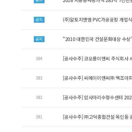
2018 시공능력평가액 285억 7천만
공지
(주)알토지앤엠 PVC가공공장 개업
공지
"2010 대한민국 건설문화대상 수상
공지
[공사수주] 코오롱이앤씨 주식회사
384
[공사수주] 씨에이이앤씨㈜ 백조아
383
[공사수주] 암사아리수정수센터 20
382
[공사수주] ㈜고덕종합건설 옥인동
381