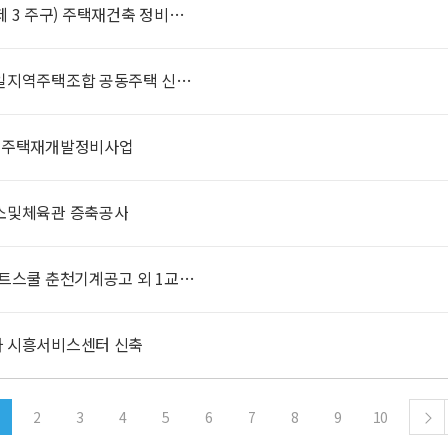
 3 주구) 주택재건축 정비…
제일지역주택조합 공동주택 신…
역 주택재개발정비사업
식소및체육관 증축공사
마트스쿨 춘천기계공고 외 1교…
차 시흥서비스센터 신축
2
3
4
5
6
7
8
9
10