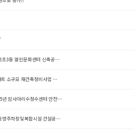
원으로 증가!!
식
"
 서초3동 열린문화센터 신축공…
파트 소규모 재건축정비사업 …
25년 암사아리수정수센터 안전…
 공영주차장및복합시설 건설공…