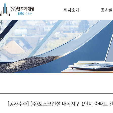
회사소개
공사실
인사말
수주공
연혁
주요현
인증/기술자보유현황
조직도
오시는 길
[공사수주] (주)포스코건설 내곡지구 1단지 아파트 