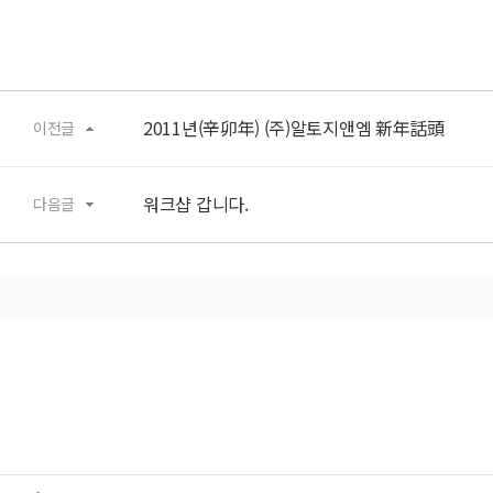
2011년(辛卯年) (주)알토지앤엠 新年話頭
이전글
워크샵 갑니다.
다음글