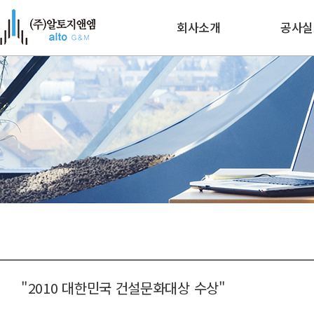
회사소개
공사실
인사말
수주공
연혁
주요현
인증/기술자보유현황
조직도
오시는 길
"2010 대한민국 건설문화대상 수상"