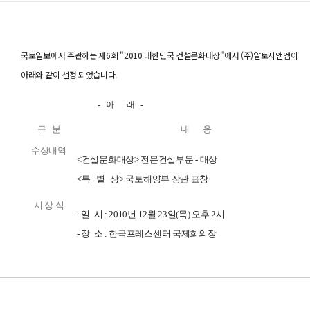
국토일보에서 주관하는 제6회
"2010 대한민국 건설문화대상"
에서 (주)알토지앤엠이
아래와 같이 선정 되었습니다.
- 아 래 -
구 분
내 용
수상내역
<건설문화대상> 전문건설부문 - 대상
<특 별 상> 국토해양부 장관 표창
시 상 식
- 일 시 : 2010년 12월 23일(목) 오후 2시
- 장 소 : 한국프레스센터 국제회의장