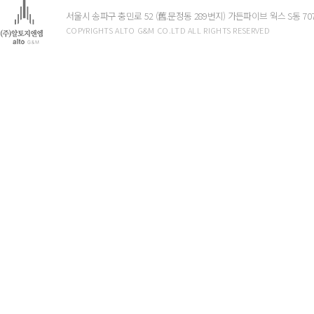
서울시 송파구 충민로 52 (舊.문정동 289번지) 가든파이브 웍스 S동 7
COPYRIGHTS ALTO G&M CO.LTD ALL RIGHTS RESERVED